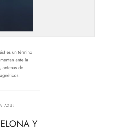
és) es un término
imentan ante la
, antenas de
magnéticos.
A AZUL
CELONA Y